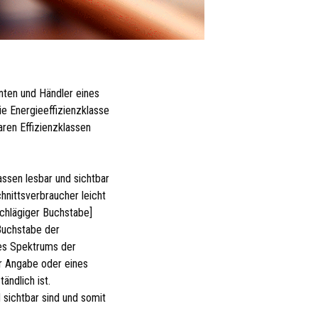
anten und Händler eines
 Energie­effizienz­klasse
ren Effizienzklassen
assen lesbar und sichtbar
hnittsverbraucher leicht
schlägiger Buchstabe]
Buchstabe der
des Spektrums der
r Angabe oder eines
ändlich ist.
d sichtbar sind und somit