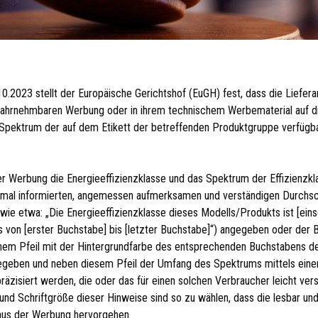
10.2023 stellt der Europäische Gerichtshof (EuGH) fest, dass die Liefer
 wahrnehmbaren Werbung oder in ihrem technischem Werbematerial auf die
Spektrum der auf dem Etikett der betreffenden Produktgruppe verfügba
r Werbung die Energie­effizienz­klasse und das Spektrum der Effizienz­kl
normal informierten, angemessen aufmerksamen und verständigen Durchsc
ie etwa: „Die Energie­effizienz­klasse dieses Modells/Produkts ist [ein
s von [erster Buchstabe] bis [letzter Buchstabe]“) angegeben oder der 
inem Pfeil mit der Hintergrundfarbe des entsprechenden Buchstabens 
egeben und neben diesem Pfeil der Umfang des Spektrums mittels eine
äzisiert werden, die oder das für einen solchen Verbraucher leicht verst
t und Schriftgröße dieser Hinweise sind so zu wählen, dass die lesbar un
 aus der Werbung hervorgehen.