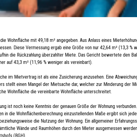
 die Wohnfläche mit 49,18 m² angegeben. Aus Anlass eines Mieterhöhun
ssen. Diese Vermessung ergab eine Größe von nur 42,64 m² (13,3 % we
ufhin die Rückzahlung überzahlter Miete. Das Gericht bewertete den Bal
er auf 43,3 m² (11,96 % weniger als vereinbart).
che im Mietvertrag ist als eine Zusicherung anzusehen. Eine Abweichun
rs stellt einen Mangel der Mietsache dar, welcher zur Minderung der Mi
liche Wohnfläche die vereinbarte Wohnfläche unterschreitet.
ng ist noch keine Kenntnis der genauen Größe der Wohnung verbunden. 
en in die Wohnflächenberechnung einzustellenden Maße ergibt sich jeden
beziehungsweise die Nutzung der Wohnung. Ein allgemeiner Erfahrungss
ämtliche Wände und Raumhöhen durch den Mieter ausgemessen werden, ex
tshofs (BGH).