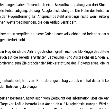
eistungen haben Reisende ab einer Ankunftsverspätung von drei Stund
ale Entschädigung, die sog. Ausgleichsleistungen. Die Höhe der Entschä
ch der Flugentfernung. Ein Anspruch besteht allerdings nicht, wenn auß
emen Wetterbedingungen, die den Abflug verhindern.
schaft ist verpflichtet, diese Gründe nachvollziehbar und belegbar dar
en hierbei nicht.
ein Flug durch die Airline gestrichen, greift auch die EU-Fluggastrechte
pruch auf die bereits erwähnten Betreuungs- und Ausgleichsleistungen.
örderung zum Zielort oder der Rückerstattung des Ticketpreises, die in
ng entscheidet, tritt vom Beförderungsvertrag zurück und hat dadurch k
der Betreuungsleistungen.
lnen bestehen, hängt auch vom Zeitpunkt der Information über die Annul
Tage vor Abflug besteht kein Anspruch auf Ausgleichsleistungen. Wird sp