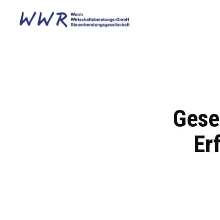
Gese
Er