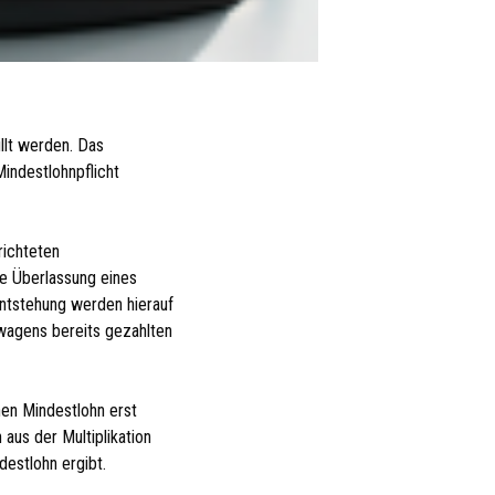
llt werden. Das
Mindestlohnpflicht
richteten
ie Überlassung eines
Entstehung werden hierauf
nwagens bereits gezahlten
hen Mindestlohn erst
 aus der Multiplikation
estlohn ergibt.