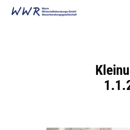
Klein
1.1.