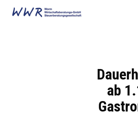
Dauerh
ab 1.
Gastro