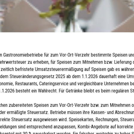
en Gastronomiebetriebe für zum Vor-Ort-Verzehr bestimmte Speisen un
Mehrwertsteuer zu erheben, für Speisen zum Mitnehmen bzw. Lieferung
 zeitlich befristete Umsatzsteuerermäßigung auf Speisen gab es währ
 dem Steueränderungsgesetz 2025 ab dem 1.1.2026 dauerhaft eine Um
ronomie, Restaurants, Cateringservice und vergleichbare Unternehmen b
.1.2026 besteht ein Wahlrecht. Für Getränke bleibt es beim regulären S
chen zubereiteten Speisen zum Vor-Ort-Verzehr bzw. zum Mitnehmen o
lich der ermäßigte Steuersatz. Betriebe müssen ihre Kassen- und Abrech
rrekte Steuersatz ausgewiesen wird. Speisekarten, Rechnungen, Steuer
ldungen sind entsprechend anzupassen, Kombi-Angebote auf korrekte A
keanteil mit 30 % pauschaliert werden. Ein falscher, weiterhin zu hoher