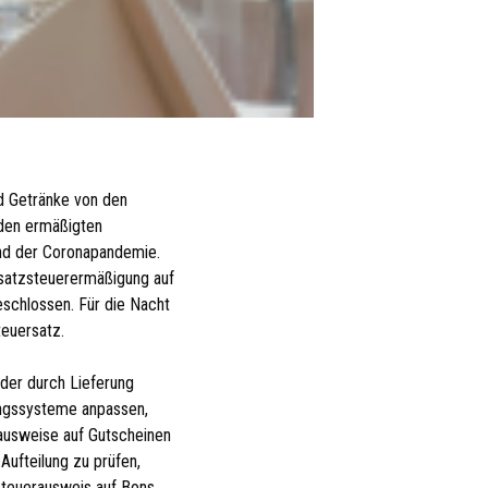
d Getränke von den
 den ermäßigten
end der Coronapandemie.
satzsteuerermäßigung auf
eschlossen. Für die Nacht
teuersatz.
der durch Lieferung
nungssysteme anpassen,
ausweise auf Gutscheinen
ufteilung zu prüfen,
 Steuerausweis auf Bons